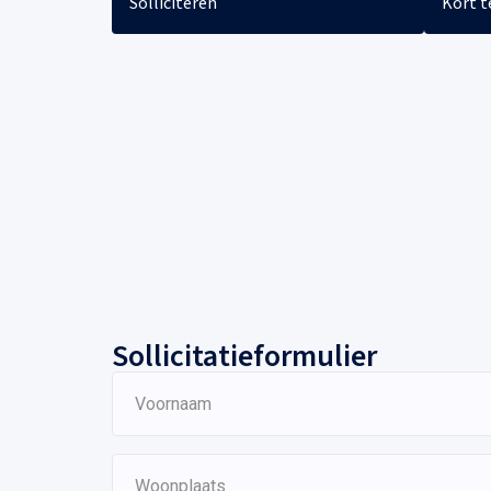
Solliciteren
Kort t
Sollicitatieformulier