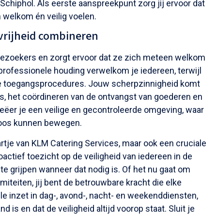
chiphol. Als eerste aanspreekpunt zorg jij ervoor dat
welkom én veilig voelen.
tvrijheid combineren
bezoekers en zorgt ervoor dat ze zich meteen welkom
rofessionele houding verwelkom je iedereen, terwijl
r de toegangsprocedures. Jouw scherpzinnigheid komt
ers, het coördineren van de ontvangst van goederen en
ëer je een veilige en gecontroleerde omgeving, waar
oos kunnen bewegen.
kaartje van KLM Catering Services, maar ook een cruciale
oactief toezicht op de veiligheid van iedereen in de
te grijpen wanneer dat nodig is. Of het nu gaat om
iteiten, jij bent de betrouwbare kracht die elke
ele inzet in dag-, avond-, nacht- en weekenddiensten,
 is en dat de veiligheid altijd voorop staat. Sluit je