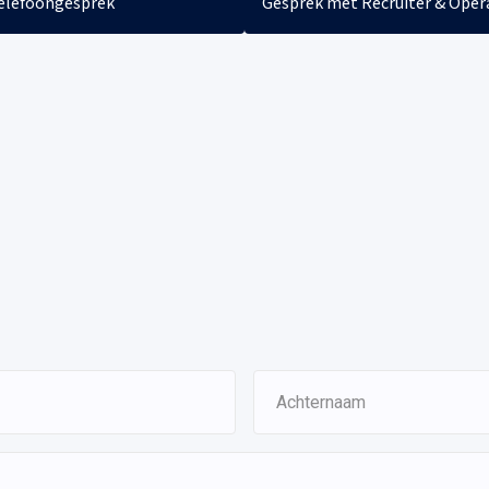
elefoongesprek
Gesprek met Recruiter & Oper